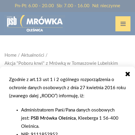
Pn-Pt: 6.00 - 20.00
Sb: 7.00 - 16.00
Nd: nieczynne
Home
/
Aktualności
/
Akcja "Poboru krwi" z Mrówką w Tomaszowie Lubelskim
Zgodnie z art.13 ust 1 i 2 ogólnego rozporządzenia o
ochronie danych osobowych z dnia 27 kwietnia 2016 roku
(zwanego dalej „RODO”) informuję, iż:
2021-05-15
AKCJA "POBORU KRWI" Z MRÓWKĄ W
Administratorem Pani/Pana danych osobowych
TOMASZOWIE LUBELSKIM
jest:
PSB Mrówka Oleśnica
, Kleeberga 1 56-400
Oleśnica.
15 maja 2021 r. Mrówka Tomaszów Lubelski zorganizowała
NIP: 9111852952