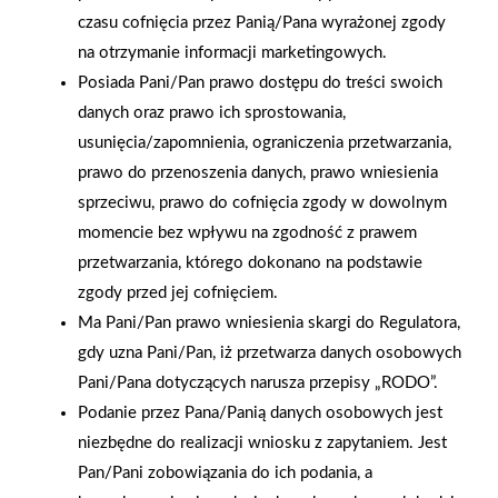
czasu cofnięcia przez Panią/Pana wyrażonej zgody
na otrzymanie informacji marketingowych.
Posiada Pani/Pan prawo dostępu do treści swoich
2025-12-31
danych oraz prawo ich sprostowania,
Otwarcie sklepu PSB
usunięcia/zapomnienia, ograniczenia przetwarzania,
Mrówka w Wyrzysku
prawo do przenoszenia danych, prawo wniesienia
sprzeciwu, prawo do cofnięcia zgody w dowolnym
momencie bez wpływu na zgodność z prawem
przetwarzania, którego dokonano na podstawie
zgody przed jej cofnięciem.
Ma Pani/Pan prawo wniesienia skargi do Regulatora,
Gwarancja jakości
Zakupy w systemie
gdy uzna Pani/Pan, iż przetwarza danych osobowych
naszych produktów
ratalnym
Pani/Pana dotyczących narusza przepisy „RODO”.
Podanie przez Pana/Panią danych osobowych jest
niezbędne do realizacji wniosku z zapytaniem. Jest
Pan/Pani zobowiązania do ich podania, a