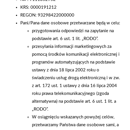
przed marketem 4-tą akcję "Poboru Krwi". Dzięki temu, po raz
KRS: 0000191212
kolejny kilkanaście litrów krwi trafi do potrzebujących.
REGON: 93298422000000
Pani/Pana dane osobowe przetwarzane będą w celu:
AKTUALNOŚCI
przygotowania odpowiedzi na zapytanie na
podstawie art. 6 ust. 1 lit. „RODO”.
przesyłania informacji marketingowych za
pomocą środków komunikacji elektronicznej i
programów automatyzujących na podstawie
ustawy z dnia 18 lipca 2002 roku o
świadczeniu usług drogą elektroniczną i w zw.
z art. 172 ust. 1 ustawy z dnia 16 lipca 2004
roku prawa telekomunikacyjnego (zgoda
alternatywna) na podstawie art. 6 ust. 1 lit. a
„RODO”.
W osiągnięciu wskazanych powyżej celów,
przetwarzamy Państwa dane osobowe sami, a