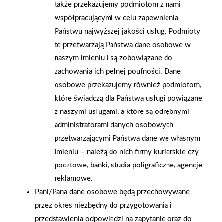
także przekazujemy podmiotom z nami
współpracującymi w celu zapewnienia
2026-01-15
2026-01-12
Grupa PSB Handel S.A.
Zacisze S.A. dołącza do
Państwu najwyższej jakości usług. Podmioty
gra z WOŚP. Powstała
Grupy PSB. Sieć kończy
te przetwarzają Państwa dane osobowe w
firmowa eSkarbonka na
rok strategicznym
naszym imieniu i są zobowiązane do
rzecz gastroenterologii
otwarciem po
zachowania ich pełnej poufności. Dane
dziecięcej
rebrandingu
osobowe przekazujemy również podmiotom,
które świadczą dla Państwa usługi powiązane
z naszymi usługami, a które są odrębnymi
administratorami danych osobowych
przetwarzającymi Państwa dane we własnym
imieniu – należą do nich firmy kurierskie czy
pocztowe, banki, studia poligraficzne, agencje
reklamowe.
Pani/Pana dane osobowe będą przechowywane
przez okres niezbędny do przygotowania i
przedstawienia odpowiedzi na zapytanie oraz do