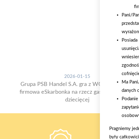
fi
Pani/Pa
przedsta
wyrażon
Posiada 
usunięci
wniesie
zgodnoś
cofnięci
2026-01-15
Ma Pani/
Grupa PSB Handel S.A. gra z WOŚP. Powstała
danych 
firmowa eSkarbonka na rzecz gastroenterologii
Podanie 
dziecięcej
zapytani
osobowy
Pragniemy jed
były całkowic