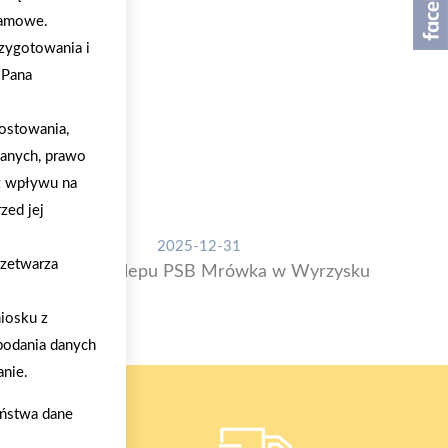
klamowe.
zygotowania i
/Pana
ostowania,
danych, prawo
z wpływu na
zed jej
2025-12-31
rzetwarza
Otwarcie sklepu PSB Mrówka w Wyrzysku
iosku z
podania danych
nie.
aństwa dane