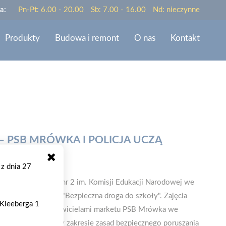
a:
Pn-Pt: 6.00 - 20.00
Sb: 7.00 - 16.00
Nd: nieczynne
Produkty
Budowa i remont
O nas
Kontakt
– PSB MRÓWKA I POLICJA UCZĄ
CZEŃSTWA
 z dnia 27
koły Podstawowej nr 2 im. Komisji Edukacji Narodowej we
lekcji pod hasłem "Bezpieczna droga do szkoły". Zajęcia
 Kleeberga 1
olicją oraz przedstawicielami marketu PSB Mrówka we
łodszych uczniów w zakresie zasad bezpiecznego poruszania