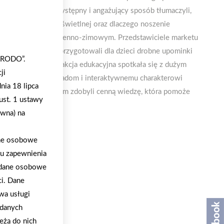
ie. Policjanci w przystępny i angażujący sposób tłumaczyli,
ystać z sygnalizacji świetlnej oraz dlaczego noszenie
lnie w okresie jesienno-zimowym. Przedstawiciele marketu
yjnie, ale również przygotowali dla dzieci drobne upominki
 „RODO”.
 drodze. Wspólna akcja edukacyjna spotkała się z dużym
ji
praktycznym przykładom i interaktywnemu charakterowi
nia 18 lipca
i, ale przede wszystkim zdobyli cenną wiedzę, która pomoże
ust. 1 ustawy
ywna) na
ane osobowe
lu zapewnienia
a dane osobowe
ci. Dane
wa usługi
 danych
eżą do nich