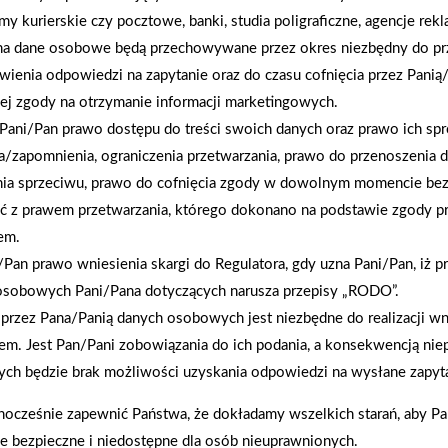
rmy kurierskie czy pocztowe, banki, studia poligraficzne, agencje re
na dane osobowe będą przechowywane przez okres niezbędny do pr
wienia odpowiedzi na zapytanie oraz do czasu cofnięcia przez Panią
ej zgody na otrzymanie informacji marketingowych.
Pani/Pan prawo dostępu do treści swoich danych oraz prawo ich spr
a/zapomnienia, ograniczenia przetwarzania, prawo do przenoszenia 
nia sprzeciwu, prawo do cofnięcia zgody w dowolnym momencie be
ć z prawem przetwarzania, którego dokonano na podstawie zgody pr
em.
2026-01-12
Pan prawo wniesienia skargi do Regulatora, gdy uzna Pani/Pan, iż p
Zacisze S.A. dołącza do Grupy PSB. Sieć kończy
osobowych Pani/Pana dotyczących narusza przepisy „RODO”.
rok strategicznym otwarciem po rebrandingu
przez Pana/Panią danych osobowych jest niezbędne do realizacji wn
em. Jest Pan/Pani zobowiązania do ich podania, a konsekwencją nie
ch będzie brak możliwości uzyskania odpowiedzi na wysłane zapyta
nocześnie zapewnić Państwa, że dokładamy wszelkich starań, aby P
ie bezpieczne i niedostępne dla osób nieuprawnionych.