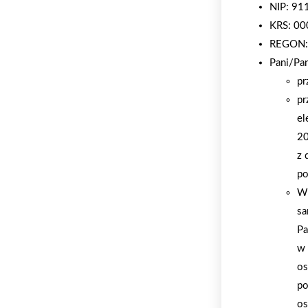
NIP: 9
KRS: 0
REGON:
Pani/Pa
pr
pr
el
20
z 
po
W 
sa
Pa
w 
os
po
os