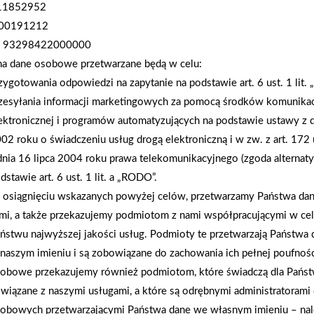
111852952
się po drogach, zarówno jako piesi, jak i pasażerow
000191212
jak bezpiecznie przechodzić przez jezdnię, jak korz
 93298422000000
elementów odblaskowych jest tak ważne – szczegó
na dane osobowe przetwarzane będą w celu:
PSB Mrówka wsparli inicjatywę nie tylko organizac
zygotowania odpowiedzi na zapytanie na podstawie art. 6 ust. 1 lit.
– odblaskowe gadżety poprawiające widoczność na
zesyłania informacji marketingowych za pomocą środków komunikac
zainteresowaniem i entuzjazmem uczniów. Dzięki 
ektronicznej i programów automatyzujących na podstawie ustawy z d
zajęć, pierwszoklasiści nie tylko dobrze się bawil
02 roku o świadczeniu usług drogą elektroniczną i w zw. z art. 172 
im bezpiecznie dotrzeć do szkoły każdego dnia.
dnia 16 lipca 2004 roku prawa telekomunikacyjnego (zgoda alternat
dstawie art. 6 ust. 1 lit. a „RODO”.
osiągnięciu wskazanych powyżej celów, przetwarzamy Państwa d
AKTUALNOŚCI
mi, a także przekazujemy podmiotom z nami współpracującymi w ce
ństwu najwyższej jakości usług. Podmioty te przetwarzają Państw
naszym imieniu i są zobowiązane do zachowania ich pełnej poufnoś
obowe przekazujemy również podmiotom, które świadczą dla Państ
wiązane z naszymi usługami, a które są odrębnymi administratorami
obowych przetwarzającymi Państwa dane we własnym imieniu – nal