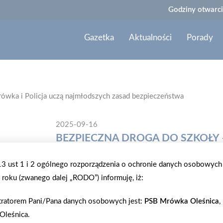
Godziny otwarci
Gazetka
Aktualności
Porady
ówka i Policja uczą najmłodszych zasad bezpieczeństwa
2025-09-16
BEZPIECZNA DROGA DO SZKOŁY 
NAJMŁODSZYCH ZASAD BEZPIE
.13 ust 1 i 2 ogólnego rozporządzenia o ochronie danych osobowych
roku (zwanego dalej „RODO”) informuję, iż:
16 września 2025 r. uczniowie klas pierwszych Sz
Włodawie mieli okazję uczestniczyć w wyjątkowej 
tratorem Pani/Pana danych osobowych jest:
PSB Mrówka Oleśnica
,
zostały zorganizowane we współpracy z lokalną P
Oleśnica.
Włodawie. Spotkanie miało na celu edukację najm