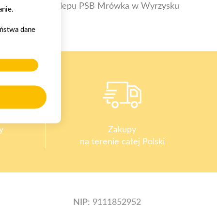
Otwarcie sklepu PSB Mrówka w Wyrzysku
nie.
aństwa dane
y
Zakupy
na terenie całej Polski
NIP:
9111852952