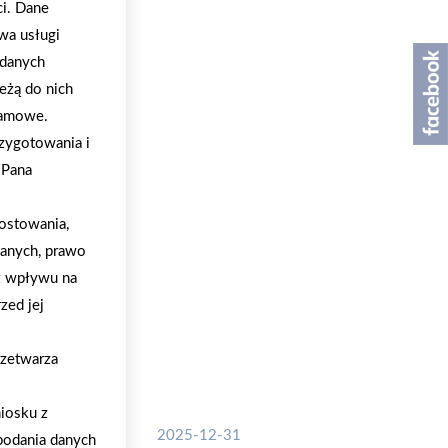
ci. Dane
wa usługi
 danych
eżą do nich
klamowe.
zygotowania i
/Pana
ostowania,
danych, prawo
z wpływu na
zed jej
rzetwarza
iosku z
2025-12-31
podania danych