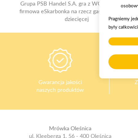
Grupa PSB Handel S.A. gra z WOŚP. Powstała
osobowy
firmowa eSkarbonka na rzecz gastroenterologii
Pragniemy jed
dziecięcej
były całkowic
Gwarancja jakości
Z
naszych produktów
Mrówka Oleśnica
ul. Kleeberga 1, 56 - 400 Oleśnica