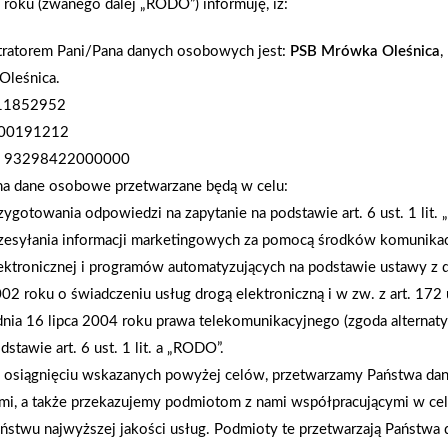
roku (zwanego dalej „RODO”) informuję, iż:
realizacji. Coraz więcej osób budujących swoje w
Nasza filozofia opiera się na zapewnieniu Inwest
tratorem Pani/Pana danych osobowych jest:
PSB Mrówka Oleśnica
,
budowy. Dzięki zastosowaniu nowoczesnych technolo
Oleśnica.
dostęp do pełnej dokumentacji, nasi klienci mogą b
111852952
którym się znajdują.’ Nowoczesne rozwiązania tech
000191212
narzędziach, które nie tylko usprawniają proces bu
 93298422000000
współpracy: Kamery na budowie – Każdy Inwestor 
na dane osobowe przetwarzane będą w celu:
pomocą dedykowanej aplikacji mobilnej. Drony – 
zygotowania odpowiedzi na zapytanie na podstawie art. 6 ust. 1 lit.
pełen obraz realizacji i możliwość monitorowania
zesyłania informacji marketingowych za pomocą środków komunikac
dokumenty, zdjęcia i szczegółowy harmonogram są
ektronicznej i programów automatyzujących na podstawie ustawy z d
informacyjny i ułatwia komunikację. Komfortowa
02 roku o świadczeniu usług drogą elektroniczną i w zw. z art. 172 
wielu osób. Naszą misją jest sprawić, by jego real
dnia 16 lipca 2004 roku prawa telekomunikacyjnego (zgoda alternat
transparentnemu zarządzaniu, nowoczesnym narzęd
dstawie art. 6 ust. 1 lit. a „RODO”.
gwarantujemy Inwestorom poczucie bezpieczeństwa 
osiągnięciu wskazanych powyżej celów, przetwarzamy Państwa d
idealnym domu może stać się rzeczywistością – z P
mi, a także przekazujemy podmiotom z nami współpracującymi w ce
ństwu najwyższej jakości usług. Podmioty te przetwarzają Państw