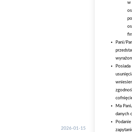
w 
os
po
os
fi
Pani/Pa
przedsta
wyrażon
Posiada 
usunięci
wniesie
zgodnoś
cofnięci
Ma Pani/
danych 
Podanie 
2026-01-15
zapytani