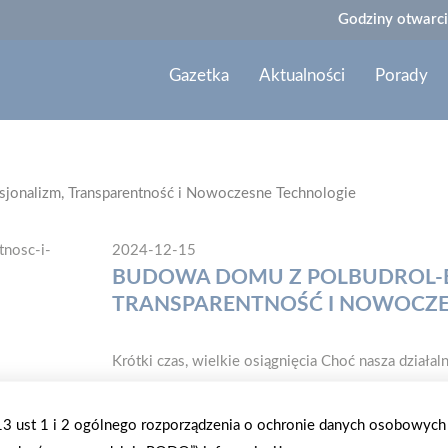
Godziny otwarci
Gazetka
Aktualności
Porady
sjonalizm, Transparentność i Nowoczesne Technologie
2024-12-15
BUDOWA DOMU Z POLBUDROL-BI
TRANSPARENTNOŚĆ I NOWOCZE
Krótki czas, wielkie osiągnięcia Choć nasza dzia
rozpoczęła się niedawno, możemy pochwalić się ki
rok wypełniony jest kolejnymi ambitnymi projekta
.13 ust 1 i 2 ogólnego rozporządzenia o ochronie danych osobowych
Polbudrol? Na rynku wyróżniamy się kompleksowym