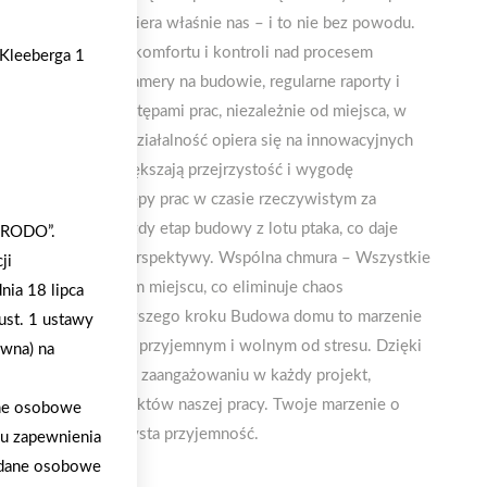
ymarzone domy wybiera właśnie nas – i to nie bez powodu.
orom maksymalnego komfortu i kontroli nad procesem
 Kleeberga 1
gii, takich jak kamery na budowie, regularne raporty i
yć na bieżąco z postępami prac, niezależnie od miejsca, w
nologiczne Nasza działalność opiera się na innowacyjnych
dowy, ale także zwiększają przejrzystość i wygodę
może śledzić postępy prac w czasie rzeczywistym za
Dokumentujemy każdy etap budowy z lotu ptaka, co daje
 „RODO”.
 postępów z innej perspektywy. Wspólna chmura – Wszystkie
ji
 dostępne w jednym miejscu, co eliminuje chaos
nia 18 lipca
 współpraca od pierwszego kroku Budowa domu to marzenie
ust. 1 ustawy
izacja była procesem przyjemnym i wolnym od stresu. Dzięki
ywna) na
ziom oraz pełnemu zaangażowaniu w każdy projekt,
i satysfakcji z efektów naszej pracy. Twoje marzenie o
ane osobowe
olbudrol-Bis to czysta przyjemność.
lu zapewnienia
a dane osobowe