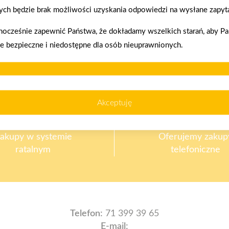
Zacisze S.A. dołącza do Grupy PSB. Sieć kończy
ch będzie brak możliwości uzyskania odpowiedzi na wysłane zapyta
rok strategicznym otwarciem po rebrandingu
nocześnie zapewnić Państwa, że dokładamy wszelkich starań, aby P
ie bezpieczne i niedostępne dla osób nieuprawnionych.
Akceptuję
akupy w systemie
Oferujemy zakup
ratalnym
telefoniczne
Telefon:
71 399 39 65
E-mail: