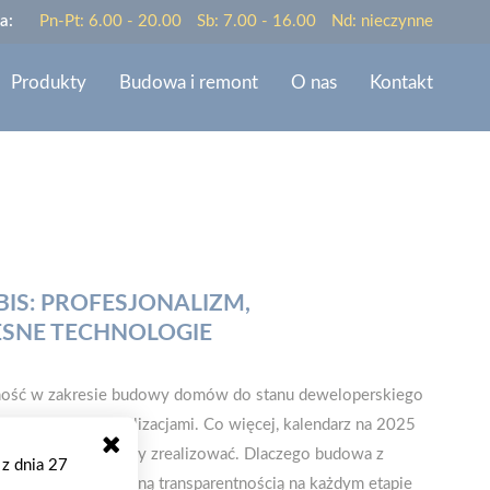
a:
Pn-Pt: 6.00 - 20.00
Sb: 7.00 - 16.00
Nd: nieczynne
Produkty
Budowa i remont
O nas
Kontakt
S: PROFESJONALIZM,
SNE TECHNOLOGIE
łalność w zakresie budowy domów do stanu deweloperskiego
lkoma udanymi realizacjami. Co więcej, kalendarz na 2025
mi, które zamierzamy zrealizować. Dlaczego budowa z
 z dnia 27
 podejściem i pełną transparentnością na każdym etapie