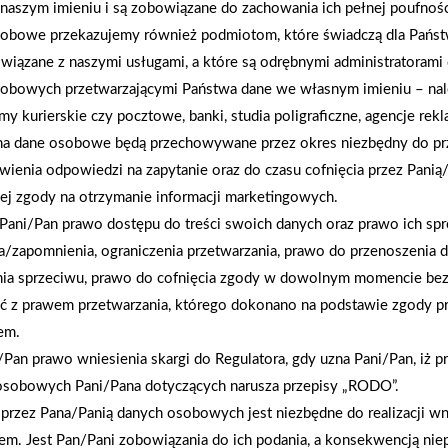
naszym imieniu i są zobowiązane do zachowania ich pełnej poufnoś
AKTUALNOŚCI
obowe przekazujemy również podmiotom, które świadczą dla Państ
wiązane z naszymi usługami, a które są odrębnymi administratorami
obowych przetwarzającymi Państwa dane we własnym imieniu – nal
rmy kurierskie czy pocztowe, banki, studia poligraficzne, agencje re
na dane osobowe będą przechowywane przez okres niezbędny do pr
wienia odpowiedzi na zapytanie oraz do czasu cofnięcia przez Panią
ej zgody na otrzymanie informacji marketingowych.
Pani/Pan prawo dostępu do treści swoich danych oraz prawo ich spr
a/zapomnienia, ograniczenia przetwarzania, prawo do przenoszenia 
nia sprzeciwu, prawo do cofnięcia zgody w dowolnym momencie be
ć z prawem przetwarzania, którego dokonano na podstawie zgody pr
em.
Pan prawo wniesienia skargi do Regulatora, gdy uzna Pani/Pan, iż p
osobowych Pani/Pana dotyczących narusza przepisy „RODO”.
przez Pana/Panią danych osobowych jest niezbędne do realizacji wn
2026-01-12
em. Jest Pan/Pani zobowiązania do ich podania, a konsekwencją nie