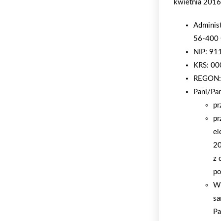
kwietnia 2016 
Adminis
56-400 
NIP: 9
KRS: 0
REGON:
Pani/Pa
pr
pr
el
20
z 
po
W 
sa
Pa