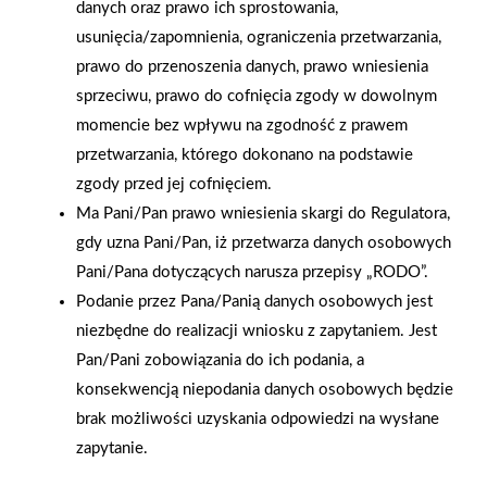
Grupa PSB Handel S.A.
Zacisze S.A. dołącza do
danych oraz prawo ich sprostowania,
gra z WOŚP. Powstała
Grupy PSB. Sieć kończy
usunięcia/zapomnienia, ograniczenia przetwarzania,
firmowa eSkarbonka na
rok strategicznym
prawo do przenoszenia danych, prawo wniesienia
rzecz gastroenterologii
otwarciem po
sprzeciwu, prawo do cofnięcia zgody w dowolnym
dziecięcej
rebrandingu
momencie bez wpływu na zgodność z prawem
przetwarzania, którego dokonano na podstawie
zgody przed jej cofnięciem.
Ma Pani/Pan prawo wniesienia skargi do Regulatora,
gdy uzna Pani/Pan, iż przetwarza danych osobowych
Pani/Pana dotyczących narusza przepisy „RODO”.
Podanie przez Pana/Panią danych osobowych jest
niezbędne do realizacji wniosku z zapytaniem. Jest
Pan/Pani zobowiązania do ich podania, a
konsekwencją niepodania danych osobowych będzie
brak możliwości uzyskania odpowiedzi na wysłane
zapytanie.