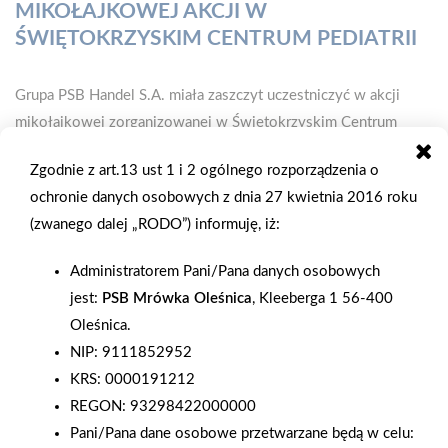
MIKOŁAJKOWEJ AKCJI W
ŚWIĘTOKRZYSKIM CENTRUM PEDIATRII
Grupa PSB Handel S.A. miała zaszczyt uczestniczyć w akcji
mikołajkowej zorganizowanej w Świętokrzyskim Centrum
Pediatrii – Oddziale Onkologii i Hematologii Dziecięcej w
Zgodnie z art.13 ust 1 i 2 ogólnego rozporządzenia o
Kielcach. Podczas spotkania mali Pacjenci obejrzeli wyjątkowe
ochronie danych osobowych z dnia 27 kwietnia 2016 roku
widowisko artystyczne przygotowane przez Teatr Za Jeden
(zwanego dalej „RODO”) informuję, iż:
Uśmiech z Krakowa. Występ wprowadził dzieci w świąteczny
nastrój, pełen ciepła i dobrej energii. W ramach zaangażowania
Administratorem Pani/Pana danych osobowych
społecznego Grupa PSB Handel S.A. ufundowała mikołajkowe
jest:
PSB Mrówka Oleśnica
, Kleeberga 1 56-400
upominki, które zostały wręczone przez Mikołaja i firmową
Oleśnica.
maskotkę – Mrówkę. Symboliczne prezenty były gestem
NIP: 9111852952
wsparcia i źródłem radości dla dzieci przebywających na
KRS: 0000191212
oddziale. Podczas wizyty miał miejsce także wyjątkowo
REGON: 93298422000000
poruszający moment. Jeden z Pacjentów, Wiktor, zakończył
Pani/Pana dane osobowe przetwarzane będą w celu:
swoje leczenie onkologiczne. W obecności personelu, rodziny