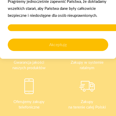
Pragniemy jednocześnie zapewnić Państwa, że dokładamy
2025-12-31
wszelkich starań, aby Państwa dane były całkowicie
Otwarcie sklepu PSB
bezpieczne i niedostępne dla osób nieuprawnionych.
Mrówka w Wyrzysku
Akceptuję
Gwarancja jakości
Zakupy w systemie
naszych produktów
ratalnym
Oferujemy zakupy
Zakupy
telefoniczne
na terenie całej Polski