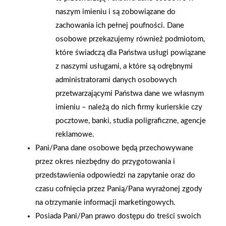
naszym imieniu i są zobowiązane do
AKTUALNOŚCI
zachowania ich pełnej poufności. Dane
osobowe przekazujemy również podmiotom,
które świadczą dla Państwa usługi powiązane
z naszymi usługami, a które są odrębnymi
administratorami danych osobowych
przetwarzającymi Państwa dane we własnym
imieniu – należą do nich firmy kurierskie czy
pocztowe, banki, studia poligraficzne, agencje
reklamowe.
Pani/Pana dane osobowe będą przechowywane
przez okres niezbędny do przygotowania i
przedstawienia odpowiedzi na zapytanie oraz do
czasu cofnięcia przez Panią/Pana wyrażonej zgody
na otrzymanie informacji marketingowych.
2026-01-15
2026-01-12
Posiada Pani/Pan prawo dostępu do treści swoich