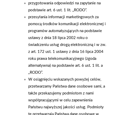
przygotowania odpowiedzi na zapytanie na
oraz gości odbyła się uroczysta ceremonia – chłopiec otrzymał
podstawie art. 6 ust. 1 lit. „RODO”.
pamiątkowy medal, a następnie zadzwonił w gong,
przesyłania informacji marketingowych za
symbolizując tym samym zakończenie trudnego etapu leczenia.
pomocą środków komunikacji elektronicznej i
Było to wydarzenie pełne emocji i nadziei, które głęboko
programów automatyzujących na podstawie
zapadło w pamięć uczestników. – W takich chwilach jeszcze
ustawy z dnia 18 lipca 2002 roku o
mocniej odczuwamy, jak ważne jest wspieranie dzieci i ich
świadczeniu usług drogą elektroniczną i w zw.
rodzin w trudnej codzienności. Możliwość wniesienia
z art. 172 ust. 1 ustawy z dnia 16 lipca 2004
pozytywnej energii na oddział to dla nas zaszczyt - cieszymy
roku prawa telekomunikacyjnego (zgoda
się, że mogliśmy dołożyć swoją cegiełkę do tego wyjątkowego
alternatywna) na podstawie art. 6 ust. 1 lit. a
dnia – podkreśla Grupa PSB Handel S.A. Firma składa również
„RODO”.
podziękowania personelowi medycznemu za nieustanne
W osiągnięciu wskazanych powyżej celów,
zaangażowanie, pomoc, troskę i codzienną pracę na rzecz
przetwarzamy Państwa dane osobowe sami, a
małych Pacjentów. Udział w akcji mikołajkowej jest częścią
także przekazujemy podmiotom z nami
działań Grupy PSB Handel S.A. na rzecz lokalnych społeczności
współpracującymi w celu zapewnienia
oraz wsparcia inicjatyw budujących poczucie bezpieczeństwa
Państwu najwyższej jakości usług. Podmioty
oraz nadziei.
te przetwarzają Państwa dane osobowe w