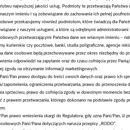
majsterkowicza po właściciela ogrodu – znajdzie 
ństwu najwyższej jakości usług. Podmioty te przetwarzają Państw
aranżacji wnętrz czy pielęgnacji zieleni.
naszym imieniu i są zobowiązane do zachowania ich pełnej poufnoś
obowe przekazujemy również podmiotom, które świadczą dla Państ
wiązane z naszymi usługami, a które są odrębnymi administratorami
AKTUALNOŚCI
obowych przetwarzającymi Państwa dane we własnym imieniu – nal
rmy kurierskie czy pocztowe, banki, studia poligraficzne, agencje re
na dane osobowe będą przechowywane przez okres niezbędny do pr
wienia odpowiedzi na zapytanie oraz do czasu cofnięcia przez Panią
ej zgody na otrzymanie informacji marketingowych.
Pani/Pan prawo dostępu do treści swoich danych oraz prawo ich spr
a/zapomnienia, ograniczenia przetwarzania, prawo do przenoszenia 
nia sprzeciwu, prawo do cofnięcia zgody w dowolnym momencie be
ć z prawem przetwarzania, którego dokonano na podstawie zgody pr
em.
Pan prawo wniesienia skargi do Regulatora, gdy uzna Pani/Pan, iż p
osobowych Pani/Pana dotyczących narusza przepisy „RODO”.