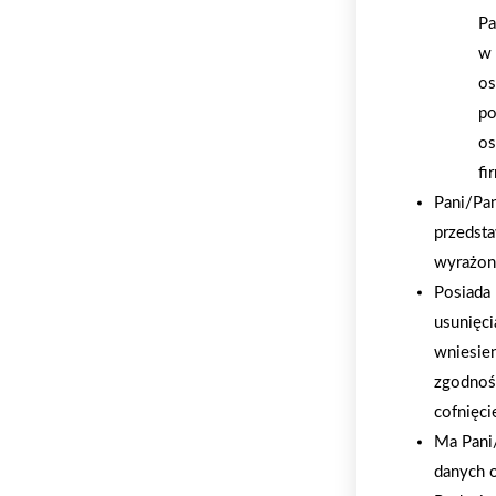
Pa
w 
os
po
os
fi
Pani/Pa
przedsta
wyrażon
Posiada 
usunięci
wniesie
zgodnoś
cofnięci
Ma Pani/
danych 