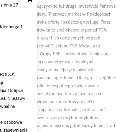
 z dnia 27
ep PSB Mrówka w Łęczycy to już druga inwestycja Państwa
ELES w tej części regionu. Pierwszy market w Poddębicach
órzy doceniają szeroką ofertę i sąsiedzką obsługę. Teraz
 Kleeberga 1
ycy i okolic. PSB Mrówka to sieć obecna w ponad 70%
sąsiedzku” – blisko ludzi i ich codziennych potrzeb
u i ogrodu. – Otwarcie 400. sklepu PSB Mrówka to
czny moment dla całej Grupy PSB – mówi Anna Kaminska,
, że strategia oparta na współpracy z lokalnymi
 blisko ludzi – działamy w mniejszych miastach i
 „RODO”.
 szerokiej oferty budowlano-ogrodowej. Dlatego szczególnie
ji
kańców Łęczycy i okolic do wspólnego świętowania.
nia 18 lipca
ych i polskich przedsiębiorców, którzy razem z nami
ust. 1 ustawy
ce sieć marketów budowlano-remontowych (DIY),
ywna) na
lnych, którzy realizują prace w formule „zrób to sam”.
nych i wykończeniowych, szeroki wybór artykułów
ane osobowe
Dzięki temu Mrówka jest miejscem, gdzie każdy klient – od
lu zapewnienia