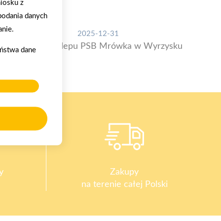
iosku z
podania danych
nie.
2025-12-31
Otwarcie sklepu PSB Mrówka w Wyrzysku
aństwa dane
y
Zakupy
na terenie całej Polski