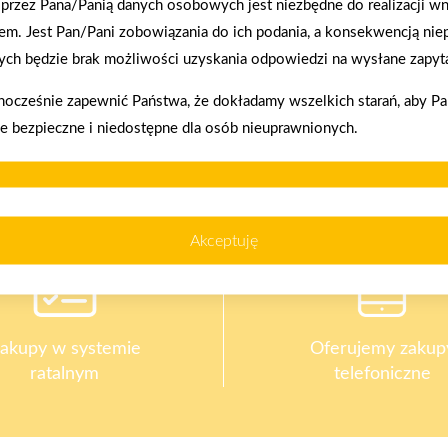
przez Pana/Panią danych osobowych jest niezbędne do realizacji wn
em. Jest Pan/Pani zobowiązania do ich podania, a konsekwencją nie
ch będzie brak możliwości uzyskania odpowiedzi na wysłane zapyta
2026-01-12
Zacisze S.A. dołącza do Grupy PSB. Sieć kończy
nocześnie zapewnić Państwa, że dokładamy wszelkich starań, aby P
rok strategicznym otwarciem po rebrandingu
ie bezpieczne i niedostępne dla osób nieuprawnionych.
Akceptuję
akupy w systemie
Oferujemy zakup
ratalnym
telefoniczne