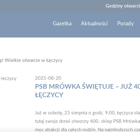
Godziny otwarci
Gazetka
Aktualności
Porady
p! Wielkie otwarcie w Łęczycy
2025-08-20
PSB MRÓWKA ŚWIĘTUJE – JUŻ 40
ŁĘCZYCY
Już w sobotę, 23 sierpnia o godz. 9:00, Łęczyca s
tutaj swoje drzwi otworzy 400. sklep PSB Mrówka
moc atrakcji dla całych rodzin. Na najmłodszych cz
przygotowano zielony upominek – kwiatka doniczk