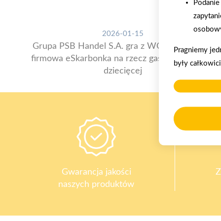
Podanie 
zapytani
osobowy
2026-01-15
Grupa PSB Handel S.A. gra z WOŚP. Powstała
Pragniemy jed
firmowa eSkarbonka na rzecz gastroenterologii
były całkowic
dziecięcej
Gwarancja jakości
Z
naszych produktów