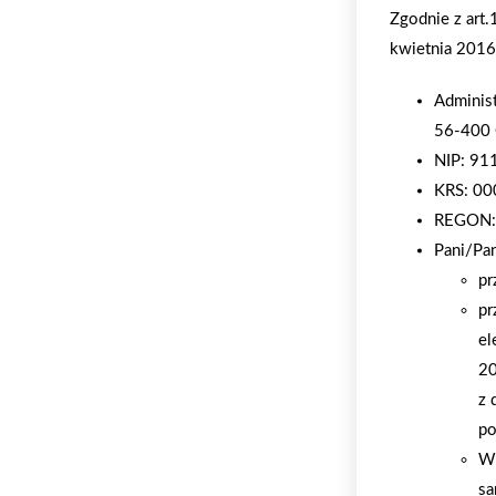
Zgodnie z art
kwietnia 2016 
Adminis
56-400 
NIP: 9
KRS: 0
REGON:
Pani/Pa
pr
pr
el
20
z 
po
W 
sa