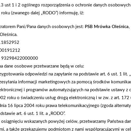
.13 ust 1 i 2 ogólnego rozporządzenia o ochronie danych osobowych
z popularnych programów telewizyjnych. Nowy skl
roku (zwanego dalej „RODO”) informuję, iż:
Luźnych – Krzysztofa, Adriana i Huberta /firmy W
od 6 lat cieszy się dużym uznaniem mieszkańców, kt
tratorem Pani/Pana danych osobowych jest:
PSB Mrówka Oleśnica
,
podobne doświadczenia czekają mieszkańców Łęcz
Oleśnica.
polskich powiatów. Jej sklepy powstają zawsze „po 
111852952
związanych z budową, remontem czy aranżacją dom
000191212
kluczowy punkt w rozwoju naszej sieci i symboli
 93298422000000
Członek Zarządu Grupy PSB Handel S.A. – To dowód
na dane osobowe przetwarzane będą w celu:
przedsiębiorcami naprawdę się sprawdza. Mrówki są
zygotowania odpowiedzi na zapytanie na podstawie art. 6 ust. 1 lit.
powiatach, tam, gdzie często brakowało dotąd tak
zesyłania informacji marketingowych za pomocą środków komunikac
cieszy nas, że możemy zaprosić wszystkich miesz
ektronicznej i programów automatyzujących na podstawie ustawy z d
Wybierając Mrówkę, wspieramy jednocześnie lokaln
02 roku o świadczeniu usług drogą elektroniczną i w zw. z art. 172 
tworzą tę sieć. PSB Mrówka to największa w Pols
dnia 16 lipca 2004 roku prawa telekomunikacyjnego (zgoda alternat
skierowana przede wszystkim do klientów indywidua
dstawie art. 6 ust. 1 lit. a „RODO”.
Oferta obejmuje pełen zakres materiałów budowla
osiągnięciu wskazanych powyżej celów, przetwarzamy Państwa d
dekoracyjnych, narzędzi i produktów ogrodowych. 
mi, a także przekazujemy podmiotom z nami współpracującymi w ce