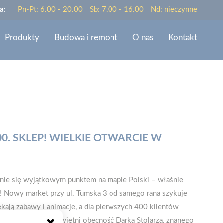
a:
Pn-Pt: 6.00 - 20.00
Sb: 7.00 - 16.00
Nd: nieczynne
Produkty
Budowa i remont
O nas
Kontakt
0. SKLEP! WIELKIE OTWARCIE W
tanie się wyjątkowym punktem na mapie Polski – właśnie
! Nowy market przy ul. Tumska 3 od samego rana szykuje
ekają zabawy i animacje, a dla pierwszych 400 klientów
owego. Całość uświetni obecność Darka Stolarza, znanego