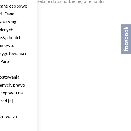
wszystko, czego potrzebuje do samodzielnego remontu,
a dane osobowe
ci. Dane
wa usługi
 danych
eżą do nich
klamowe.
zygotowania i
/Pana
ostowania,
danych, prawo
z wpływu na
zed jej
rzetwarza