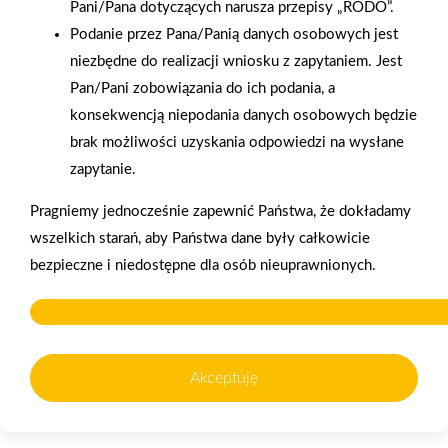
Pani/Pana dotyczących narusza przepisy „RODO”.
Otwarcie sklepu PSB
Podanie przez Pana/Panią danych osobowych jest
Mrówka w Wyrzysku
niezbędne do realizacji wniosku z zapytaniem. Jest
Pan/Pani zobowiązania do ich podania, a
konsekwencją niepodania danych osobowych będzie
brak możliwości uzyskania odpowiedzi na wysłane
zapytanie.
Gwarancja jakości
Zakupy w systemie
Pragniemy jednocześnie zapewnić Państwa, że dokładamy
naszych produktów
ratalnym
wszelkich starań, aby Państwa dane były całkowicie
bezpieczne i niedostępne dla osób nieuprawnionych.
Oferujemy zakupy
Zakupy
telefoniczne
na terenie całej Polski
Akceptuję