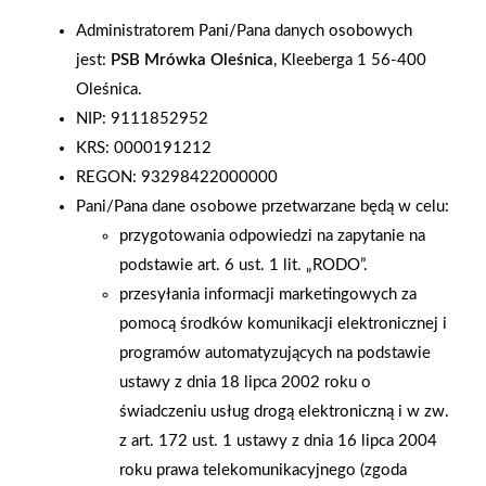
wyróżniona w konkursie „Wizjoner Polskiej Gospodarki”
Administratorem Pani/Pana danych osobowych
imienia Marka Goliszewskiego w kategorii „ Nowatorskie
jest:
PSB Mrówka Oleśnica
, Kleeberga 1 56-400
rozwiązania i koncepcje zarządzania”. Kapituła konkursu
Oleśnica.
doceniła nasze zaangażowanie i konsekwencję w rozwijaniu
NIP: 9111852952
działalności poprzez opracowywaniu nowych koncepcji
KRS: 0000191212
handlowych - m.in . formatu miejskiego sklepu, podążającego
REGON: 93298422000000
za trendami: urbanizacji, idei miasta 15 minut, omnichannel oraz
Pani/Pana dane osobowe przetwarzane będą w celu:
sharing economy. Uroczyste ogłoszenie wyników odbyło się
przygotowania odpowiedzi na zapytanie na
20 października w Warszawie, po konferencji BCC For The
podstawie art. 6 ust. 1 lit. „RODO”.
Future. Wyróżnienie w imieniu Grupy PSB Handel S.A. odebrała
przesyłania informacji marketingowych za
Anna Kaminska – Członek Zarządu. Serdecznie dziękujemy
pomocą środków komunikacji elektronicznej i
wszystkim Partnerom za zaufanie, współpracę i zaangażowanie.
programów automatyzujących na podstawie
To dzięki wspólnym wysiłkom możemy nie tylko wyznaczać
ustawy z dnia 18 lipca 2002 roku o
wysokie standardy w biznesie, ale również zdobywać tak
świadczeniu usług drogą elektroniczną i w zw.
prestiżowe wyróżnienia.
z art. 172 ust. 1 ustawy z dnia 16 lipca 2004
roku prawa telekomunikacyjnego (zgoda