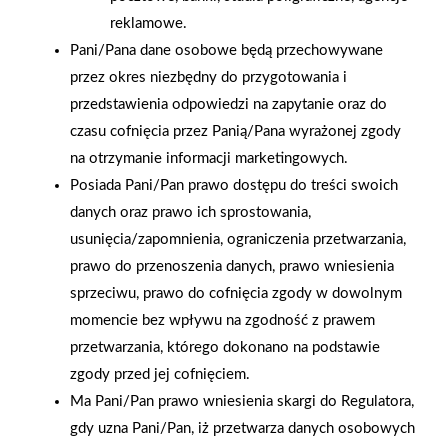
firmowa eSkarbonka na
rok strategicznym
reklamowe.
rzecz gastroenterologii
otwarciem po
Pani/Pana dane osobowe będą przechowywane
dziecięcej
rebrandingu
przez okres niezbędny do przygotowania i
przedstawienia odpowiedzi na zapytanie oraz do
czasu cofnięcia przez Panią/Pana wyrażonej zgody
na otrzymanie informacji marketingowych.
Posiada Pani/Pan prawo dostępu do treści swoich
danych oraz prawo ich sprostowania,
usunięcia/zapomnienia, ograniczenia przetwarzania,
prawo do przenoszenia danych, prawo wniesienia
sprzeciwu, prawo do cofnięcia zgody w dowolnym
momencie bez wpływu na zgodność z prawem
przetwarzania, którego dokonano na podstawie
zgody przed jej cofnięciem.
Ma Pani/Pan prawo wniesienia skargi do Regulatora,
gdy uzna Pani/Pan, iż przetwarza danych osobowych
2025-12-31