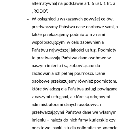
AKTUALNOŚCI
alternatywna) na podstawie art. 6 ust. 1 lit. a
„RODO”.
W osiągnięciu wskazanych powyżej celów,
przetwarzamy Państwa dane osobowe sami, a
także przekazujemy podmiotom z nami
współpracującymi w celu zapewnienia
Państwu najwyższej jakości usług. Podmioty
te przetwarzają Państwa dane osobowe w
naszym imieniu i są zobowiązane do
zachowania ich pełnej poufności. Dane
osobowe przekazujemy również podmiotom,
które świadczą dla Państwa usługi powiązane
z naszymi usługami, a które są odrębnymi
administratorami danych osobowych
2026-01-15
2026-01-12
przetwarzającymi Państwa dane we własnym
Grupa PSB Handel S.A.
Zacisze S.A. dołącza do
imieniu – należą do nich firmy kurierskie czy
gra z WOŚP. Powstała
Grupy PSB. Sieć kończy
pocztowe, banki, studia poligraficzne, agencje