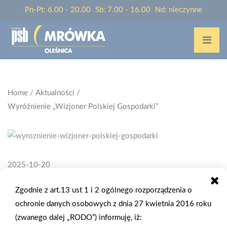
Pn-Pt: 6.00 - 20.00
Sb: 7.00 - 16.00
Nd: nieczynne
Home
/
Aktualności
/
Wyróżnienie „Wizjoner Polskiej Gospodarki”
2025-10-20
WYRÓŻNIENIE „WIZJONER POLSKIEJ
Zgodnie z art.13 ust 1 i 2 ogólnego rozporządzenia o
GOSPODARKI”
ochronie danych osobowych z dnia 27 kwietnia 2016 roku
(zwanego dalej „RODO”) informuję, iż:
Pragniemy poinformować, że Grupa PSB Handel S.A. została